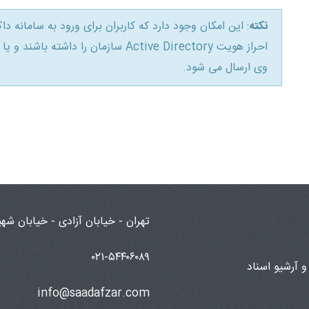
نکته
: این امکان وجود دارد که کاربران برای ورود به سامانه دا
احراز هویت Active Directory سازمان را 
وی ارسال می شود.
تهران - خیابان آزادی - خیابان شهید ولی الله 
۰۲۱-۵۴۴۰۶۰۸۹
و آرشیو اسناد
info@saadafzar.com